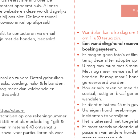
dan eerst alle info over de
 contact opneemt aub. Al onze
Pl
ze website en deze wordt dagelijks
ij ons niet. Dit levert teveel
sowieso enkel op afspraak!
Wandelen kan elke dag om 1
fst te contacteren via e-mail
om 11u50 terug zijn.
zijn met de honden, bedankt!
Een wandeling/hond reservee
boekingssysteem.
Er mogen geen foto's of fi
tenzij deze al ter adoptie op
U mag maximum met 3 mens
Met nog meer mensen is het 
honden. Er mag maar 1 hond
rol en zuivere Dettol gebruiken.
gereserveerd worden.
acks, voeding, hals- & leibanden,
Hou er aub rekening mee da
 nog meer dan voldoende en
sociaal, rustig en braaf gen
. Bedankt!
wandelen.
Er dient minstens 45 min g
Uw eigen hond meebrengen i
ttps://steun-
incidenten te vermijden.
erschrijven op ons rekeningnummer
Het is uiteraard niet toegela
BEBB met als mededeling "gift &
Er moet steeds voldoende a
 van minstens € 40 ontvangt u
passeren van andere honden
 zowel voor particulieren als voor
staat te wachten aub.