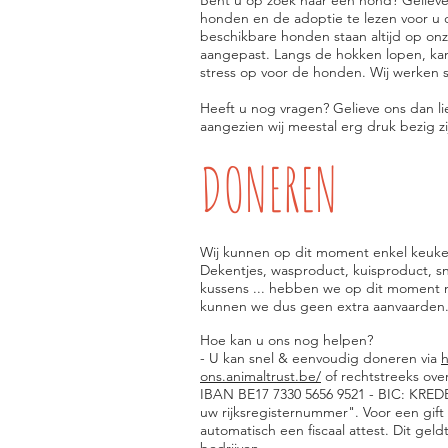
Bent u op zoek naar een hond? Gelieve 
honden en de adoptie te lezen voor u
beschikbare honden staan altijd op on
aangepast. Langs de hokken lopen, kan b
stress op voor de honden. Wij werken 
Heeft u nog vragen? Gelieve ons dan lie
aangezien wij meestal erg druk bezig 
DONEREN
Wij kunnen op dit moment enkel keuken
Dekentjes, wasproduct, kuisproduct, sn
kussens ... hebben we op dit moment
kunnen we dus geen extra aanvaarden
Hoe kan u ons nog helpen?
- U kan snel & eenvoudig doneren via
h
ons.animaltrust.be/
of rechtstreeks ov
IBAN BE17 7330 5656 9521 - BIC: KRED
uw rijksregisternummer". Voor een gift
automatisch een fiscaal attest. Dit geldt