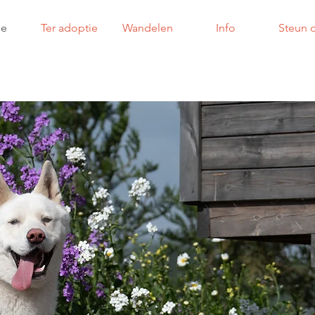
e
Ter adoptie
Wandelen
Info
Steun 