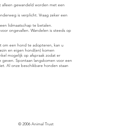
et alleen gewandeld worden met een
erweg is verplicht. Vraag zeker een
geen lidmaatschap te betalen.
jk voor ongevallen. Wandelen is steeds op
nt om een hond te adopteren, kan u
gezin en eigen hond(en) komen
nkel mogelijk op afspraak zodat er
 te geven. Spontaan langskomen voor een
iet. Al onze beschikbare honden staan
© 2006 Animal Trust