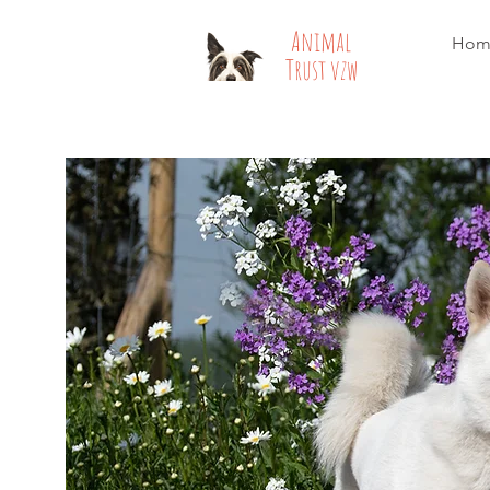
​​Animal
Hom
Trust vzw