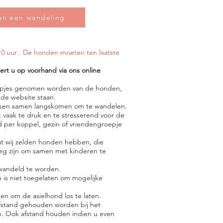
an een wandeling
0 uur . De honden moeten ten laatste
rt u op voorhand via ons online
lmpjes genomen worden van de honden,
 de website staan.
en samen langskomen om te wandelen.
vaak te druk en te stresserend voor de
 per koppel, gezin of vriendengroepje
t wij zelden honden hebben, die
oeg zijn om samen met kinderen te
ewandeld te worden.
s niet toegelaten om mogelijke
ten om de asielhond los te laten.
fstand gehouden worden bij het
. Ook afstand houden indien u even