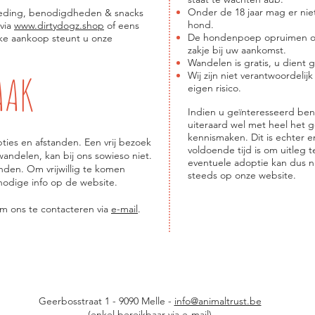
Onder de 18 jaar mag er ni
voeding, benodigdheden & snacks
hond.
 via
www.dirtydogz.shop
of eens
De hondenpoep opruimen ond
lke aankoop steunt u onze
zakje bij uw aankomst.
Wandelen is gratis, u dient 
AAK
Wij zijn niet verantwoordeli
eigen risico.
Indien u geïnteresseerd be
uiteraard wel met heel het 
kennismaken. Dit is echter e
ties en afstanden. Een vrij bezoek
voldoende tijd is om uitleg
wandelen, kan bij ons sowieso niet.
eventuele adoptie kan dus n
onden. Om vrijwillig te komen
steeds op onze website.
nodige info op de website.
om ons te contacteren via
e-mail
.
Geerbosstraat 1 - 9090 Melle -
info@animaltrust.be
(enkel bereikbaar via e-mail)