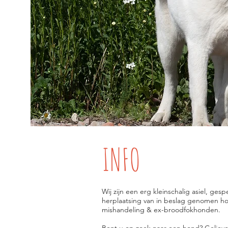
INFO
Wij zijn een erg kleinschalig asiel, ges
herplaatsing van in beslag genomen h
mishandeling & ex-broodfokhonden.