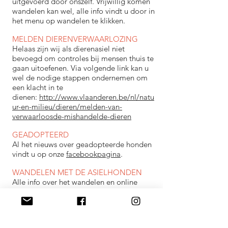
uitgevoerd door onszelf. Vrijwillig komen
wandelen kan wel, alle info vindt u door in
het menu op wandelen te klikken.
MELDEN DIERENVERWAARLOZING
Helaas zijn wij als dierenasiel niet
bevoegd om controles bij mensen thuis te
gaan uitoefenen. Via volgende link kan u
wel de nodige stappen ondernemen om
een klacht in te
dienen:
http://www.vlaanderen.be/nl/natu
ur-en-milieu/dieren/melden-van-
verwaarloosde-mishandelde-dieren
GEADOPTEERD
Al het nieuws over geadopteerde honden
vindt u op onze
facebookpagina
.
WANDELEN MET DE ASIELHONDEN
Alle info over het wandelen en online
reserveren vindt u door in het menu op
wandelen te klikken.