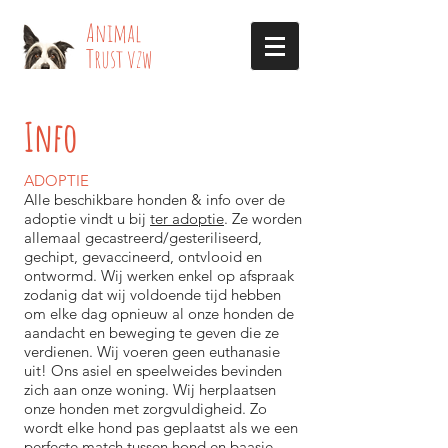
​​Animal
Trust vzw
Info
ADOPTIE
Alle beschikbare honden & info over de
adoptie vindt u bij
ter adoptie
. Ze worden
allemaal gecastreerd/gesteriliseerd,
gechipt, gevaccineerd, ontvlooid en
ontwormd. Wij werken enkel op afspraak
zodanig dat wij voldoende tijd hebben
om elke dag opnieuw al onze honden de
aandacht en beweging te geven die ze
verdienen. Wij voeren geen euthanasie
uit! Ons asiel en speelweides bevinden
zich aan onze woning. Wij herplaatsen
onze honden met zorgvuldigheid. Zo
wordt elke hond pas geplaatst als we een
perfecte match tussen hond en baasje