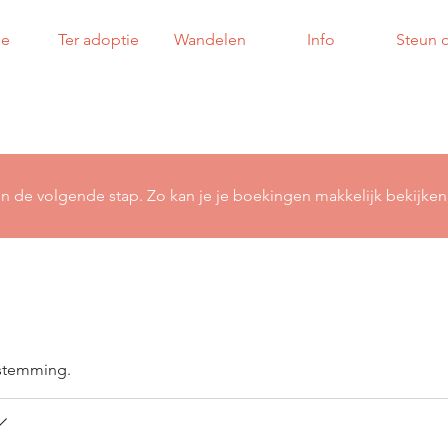
e
Ter adoptie
Wandelen
Info
Steun 
in de volgende stap. Zo kan je je boekingen makkelijk bekijken
estemming.