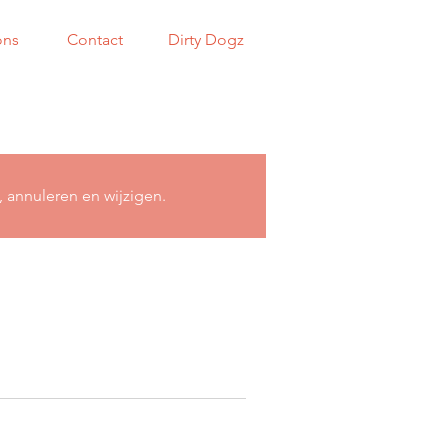
ons
Contact
Dirty Dogz
, annuleren en wijzigen.