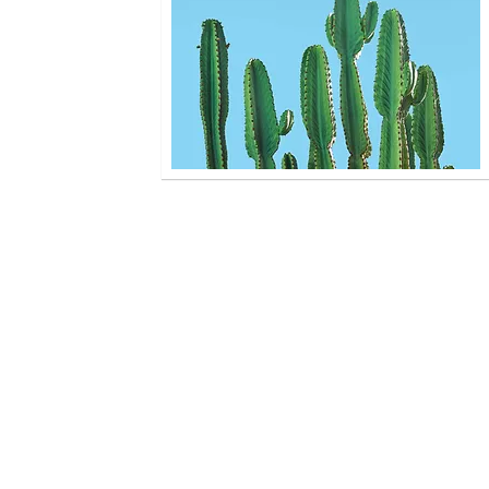
YUKI
Describe the item and include any
relevant details. Click to edit the
text.