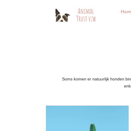
​​Animal
Hom
Trust vzw
Soms komen er natuurlijk honden binn
enk