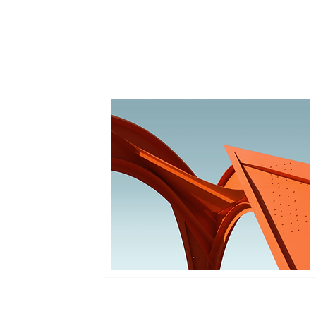
relevant details. Click to edit the
text.