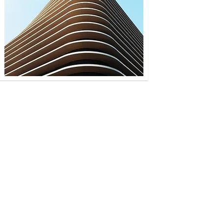
BONO
2/07/2010 - 17/06/2025
Bono leefde in een grote groep
honden, die praktisch geen eten
kregen