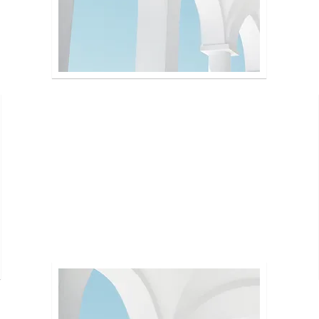
WARDJE
Describe the item and include any
relevant details. Click to edit the
text.