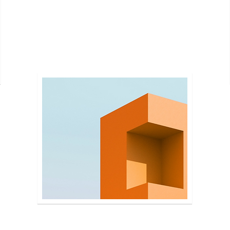
Describe the item and include any
relevant details. Click to edit the
text.