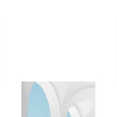
SARI
Describe the item and include any
relevant details. Click to edit the
text.