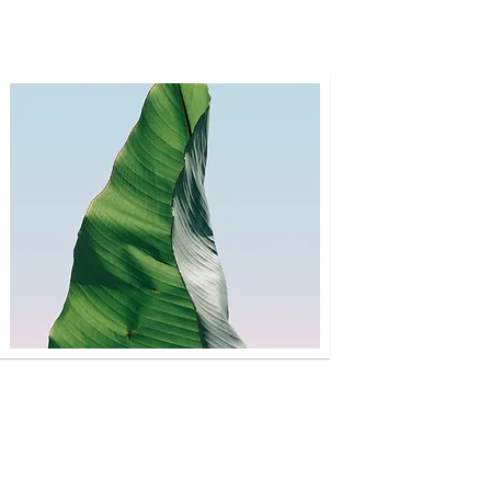
KAYO
Describe the item and include any