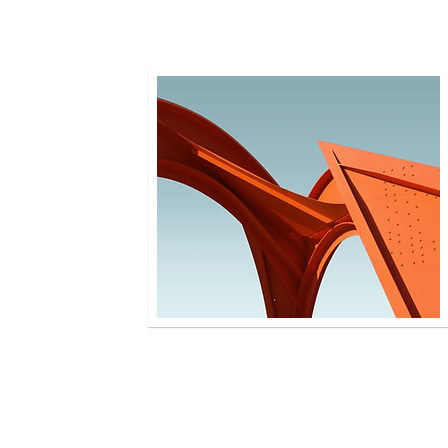
LOLA
Describe the item and include any