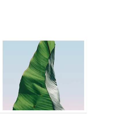
relevant details. Click to edit the
text.