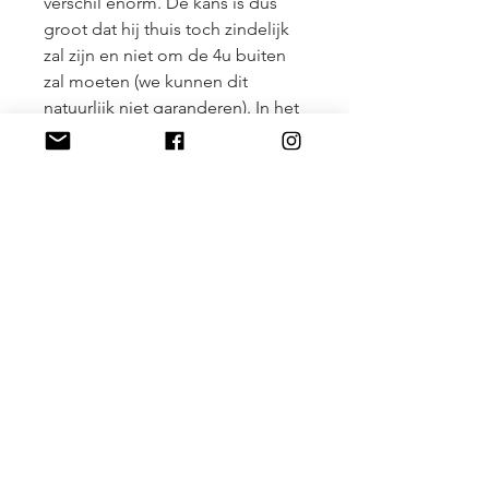
verschil enorm. De kans is dus 
groot dat hij thuis toch zindelijk 
zal zijn en niet om de 4u buiten 
zal moeten (we kunnen dit 
natuurlijk niet garanderen). In het 
asiel is hij nu wel zo goed als 
zindelijk. Mocht het nodig 
blijken, kan de medicatie nog 
verhoogd worden om een nog 
beter resultaat te krijgen.
Gelieve voor de adoptie niet te 
telefoneren of spontaan langs te 
komen aub. U kan zich kandidaat 
stellen door een e-mail te sturen 
naar info@animaltrust.be met 
voldoende uitleg over uw woon-, 
werk- en gezinssituatie, hoeveel 
beweging u de hond zal geven 